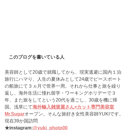
このブログを書いている人
美容師として20歳で就職してから、現実逃避に国内１泊
旅行にハマり、人生の夏休みとして24歳でピースボート
の船旅にて３ヵ月で世界一周。それから仕事と旅を繰り
返し、海外生活に憧れ留学・ワーキングホリデーで３
年、また旅をしてという20代を過ごし、30歳を機に帰
国。浅草にて
海外輸入雑貨屋さん×カット専門美容室
Mr.Sugar
オープン。そんな旅好き女性美容師YUKIです。
現在39か国訪問
★instagram:
@yuki_photo00