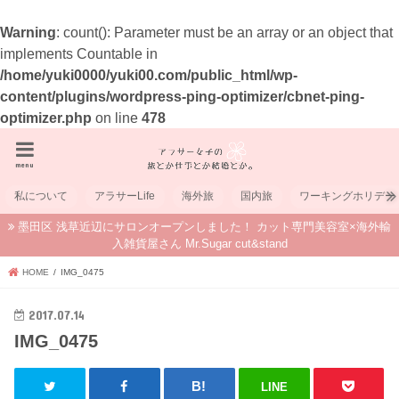
Warning
: count(): Parameter must be an array or an object that
implements Countable in
/home/yuki0000/yuki00.com/public_html/wp-
content/plugins/wordpress-ping-optimizer/cbnet-ping-
optimizer.php
on line
478
menu
私について
アラサーLife
海外旅
国内旅
ワーキングホリデー
墨田区 浅草近辺にサロンオープンしました！ カット専門美容室×海外輸
入雑貨屋さん Mr.Sugar cut&stand
HOME
IMG_0475
2017.07.14
IMG_0475
LINE