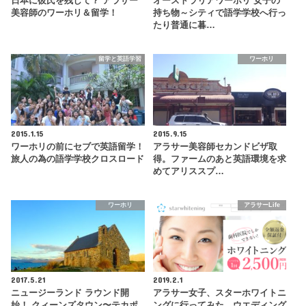
日本に彼氏を残して？ アラサー
オーストラリアワーホリ 女子の
美容師のワーホリ＆留学！
持ち物～シティで語学学校へ行っ
たり普通に暮…
留学と英語学習
ワーホリ
2015.1.15
2015.9.15
ワーホリの前にセブで英語留学！
アラサー美容師セカンドビザ取
旅人の為の語学学校クロスロード
得。ファームのあと英語環境を求
めてアリススプ…
ワーホリ
アラサーLife
2017.5.21
2019.2.1
ニュージーランド ラウンド開
アラサー女子、スターホワイトニ
始！ クィーンズタウン〜テカポ
ングに行ってみた。ウエディング