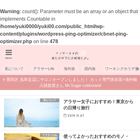
Warning
: count(): Parameter must be an array or an object that
implements Countable in
/home/yuki0000/yuki00.com/public_html/wp-
content/plugins/wordpress-ping-optimizer/cbnet-ping-
optimizer.php
on line
478
menu
私について
アラサーLife
海外旅
国内旅
ワーキングホリデー
墨田区 浅草近辺にサロンオープンしました！ カット専門美容室×海外輸
入雑貨屋さん Mr.Sugar cut&stand
私について
アラサー女子におすすめ！東京から
の日帰り旅行
2019.11.07
アラサーLife
使ってよかったおすすめのモノ・