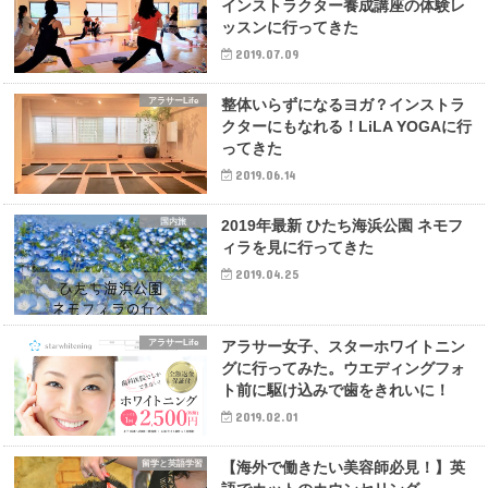
インストラクター養成講座の体験レ
ッスンに行ってきた
2019.07.09
アラサーLife
整体いらずになるヨガ？インストラ
クターにもなれる！LiLA YOGAに行
ってきた
2019.06.14
国内旅
2019年最新 ひたち海浜公園 ネモフ
ィラを見に行ってきた
2019.04.25
アラサーLife
アラサー女子、スターホワイトニン
グに行ってみた。ウエディングフォ
ト前に駆け込みで歯をきれいに！
2019.02.01
留学と英語学習
【海外で働きたい美容師必見！】英