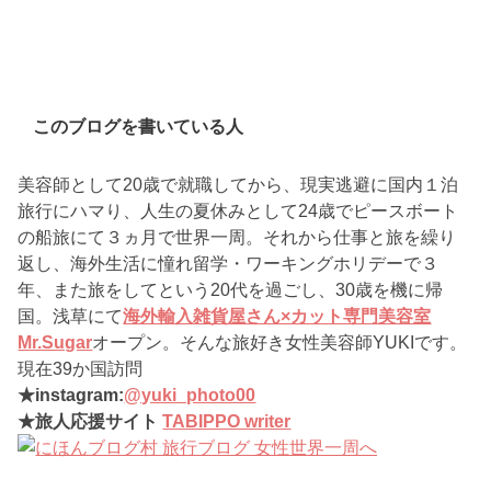
このブログを書いている人
美容師として20歳で就職してから、現実逃避に国内１泊
旅行にハマり、人生の夏休みとして24歳でピースボート
の船旅にて３ヵ月で世界一周。それから仕事と旅を繰り
返し、海外生活に憧れ留学・ワーキングホリデーで３
年、また旅をしてという20代を過ごし、30歳を機に帰
国。浅草にて
海外輸入雑貨屋さん×カット専門美容室
Mr.Sugar
オープン。そんな旅好き女性美容師YUKIです。
現在39か国訪問
★instagram:
@yuki_photo00
★旅人応援サイト
TABIPPO writer