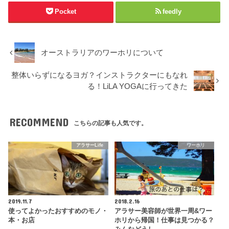
Pocket
feedly
オーストラリアのワーホリについて
整体いらずになるヨガ？インストラクターにもなれ
る！LiLA YOGAに行ってきた
RECOMMEND
こちらの記事も人気です。
アラサーLife
ワーホリ
2019.11.7
2018.2.16
使ってよかったおすすめのモノ・
アラサー美容師が世界一周&ワー
本・お店
ホリから帰国！仕事は見つかる？