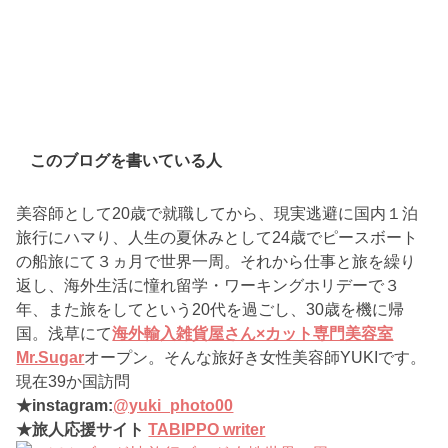
このブログを書いている人
美容師として20歳で就職してから、現実逃避に国内１泊
旅行にハマり、人生の夏休みとして24歳でピースボート
の船旅にて３ヵ月で世界一周。それから仕事と旅を繰り
返し、海外生活に憧れ留学・ワーキングホリデーで３
年、また旅をしてという20代を過ごし、30歳を機に帰
国。浅草にて
海外輸入雑貨屋さん×カット専門美容室
Mr.Sugar
オープン。そんな旅好き女性美容師YUKIです。
現在39か国訪問
★instagram:
@yuki_photo00
★旅人応援サイト
TABIPPO writer