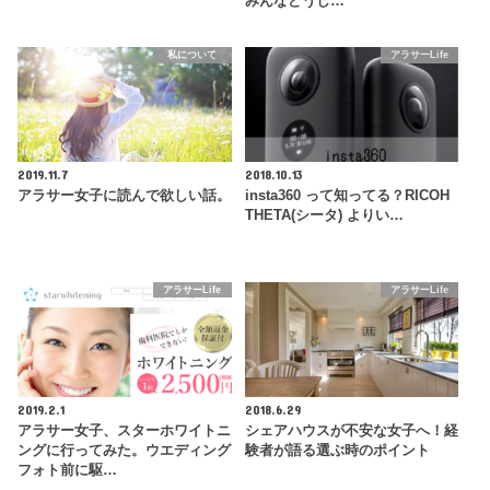
みんなどうし…
私について
アラサーLife
2019.11.7
2018.10.13
アラサー女子に読んで欲しい話。
insta360 って知ってる？RICOH
THETA(シータ) よりい…
アラサーLife
アラサーLife
2019.2.1
2018.6.29
アラサー女子、スターホワイトニ
シェアハウスが不安な女子へ！経
ングに行ってみた。ウエディング
験者が語る選ぶ時のポイント
フォト前に駆…