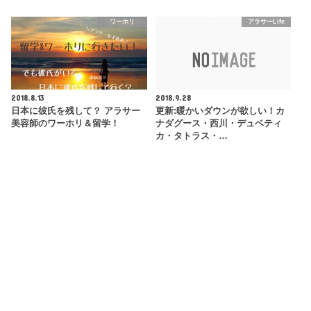
ワーホリ
アラサーLife
2018.8.13
2018.9.28
日本に彼氏を残して？ アラサー
更新:暖かいダウンが欲しい！カ
美容師のワーホリ＆留学！
ナダグース・西川・デュベティ
カ・タトラス・…