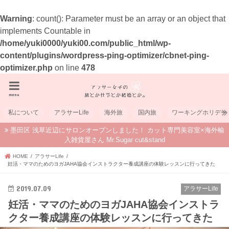
Warning
: count(): Parameter must be an array or an object that
implements Countable in
/home/yuki0000/yuki00.com/public_html/wp-
content/plugins/wordpress-ping-optimizer/cbnet-ping-
optimizer.php
on line
478
menu
私について
アラサーLife
海外旅
国内旅
ワーキングホリデー
墨田区 浅草近辺にサロンオープンしました！ カット専門美容室×海外輸
入雑貨屋さん Mr.Sugar cut&stand
HOME
アラサーLife
妊活・ママのためのヨガJAHA協会インストラクター養成講座の体験レッスンに行ってきた
2019.07.09
アラサーLife
妊活・ママのためのヨガJAHA協会インストラ
クター養成講座の体験レッスンに行ってきた