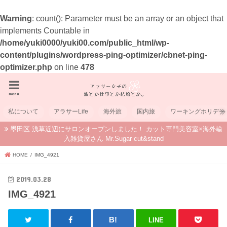
Warning
: count(): Parameter must be an array or an object that
implements Countable in
/home/yuki0000/yuki00.com/public_html/wp-
content/plugins/wordpress-ping-optimizer/cbnet-ping-
optimizer.php
on line
478
menu
私について
アラサーLife
海外旅
国内旅
ワーキングホリデー
墨田区 浅草近辺にサロンオープンしました！ カット専門美容室×海外輸
入雑貨屋さん Mr.Sugar cut&stand
HOME
IMG_4921
2019.03.28
IMG_4921
LINE