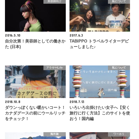
美容師向け
私について
2016.5.10
2017.6.3
自分次第！美容師としての働きか
TABIPPO トラベルライターデビ
た (日本)
ューしました♪
アラサーLife
私について
2018.10.8
2018.7.13
ダウンっぽくない暖かいコート！
いろいろ出掛けたい女子へ【安く
カナダグースの前にウールリッチ
旅行に行く方法】このサイトを使
をチェック！
おう！国内編
海外旅
ワーホリ