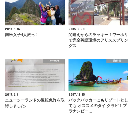
2017.5.16
2015.9.20
南米女子4人旅っ！
間違えからのラッキー！ワーホリ
で完全英語環境のアリススプリン
グス
ワーホリ
海外旅
2017.6.1
2017.12.15
ニュージーランドの運転免許を取
バックパッカーにもリゾートとし
得しました♪
ても オススメのタイ クラビ！プ
ラナンビー…