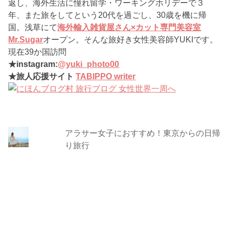
返し、海外生活に憧れ留学・ワーキングホリデーで３
年、また旅をしてという20代を過ごし、30歳を機に帰
国。浅草にて
海外輸入雑貨屋さん×カット専門美容室
Mr.Sugar
オープン。そんな旅好き女性美容師YUKIです。
現在39か国訪問
★instagram:
@yuki_photo00
★旅人応援サイト
TABIPPO writer
アラサー女子におすすめ！東京からの日帰
り旅行