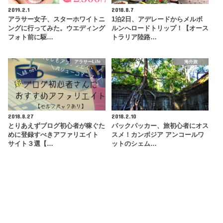
2019.2.1
2018.8.7
アラサー女子、スターホワイトニ
1泊2日、アデレードからメルボ
ングに行ってみた。ウエディング
ルンへロードトリップ！【オース
フォト前に駆…
トラリア陸路…
アラサーLife
海外旅
2018.8.27
2018.2.10
とりあえずブログ初心者が稼ぐた
バックパッカー、旅初心者にオス
めに登録すべきアファリエイト
スメ！カンボジア アンコールワ
サイト３選【…
ットのシェム…