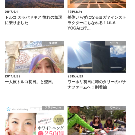
2017.9.1
2019.6.14
トルコ カッパドキア 憧れの気球
整体いらずになるヨガ？インスト
に乗りました
ラクターにもなれる！LiLA
YOGAに行…
海外旅
ワーホリ
2017.8.29
2015.4.23
一人旅トルコ初日。と翌日。
ワーホリ初日に噂のタリーのバナ
ナファームへ！到着編
アラサーLife
ワーホリ