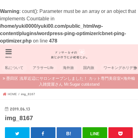
Warning
: count(): Parameter must be an array or an object that
implements Countable in
/home/yuki0000/yuki00.com/public_html/wp-
content/plugins/wordpress-ping-optimizer/cbnet-ping-
optimizer.php
on line
478
menu
私について
アラサーLife
海外旅
国内旅
ワーキングホリデー
墨田区 浅草近辺にサロンオープンしました！ カット専門美容室×海外輸
入雑貨屋さん Mr.Sugar cut&stand
HOME
img_8167
2019.06.13
img_8167
LINE