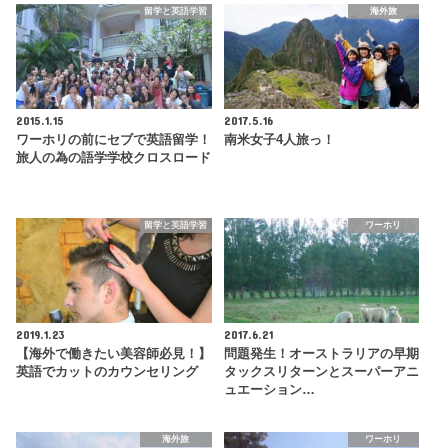
留学と英語学習
海外旅
2015.1.15
2017.5.16
ワーホリの前にセブで英語留学！
南米女子4人旅っ！
旅人の為の語学学校クロスロード
留学と英語学習
ワーホリ
2019.1.23
2017.6.21
【海外で働きたい美容師必見！】
問題発生！オーストラリアの早期
英語でカットのカウンセリング
タックスリターンとスーパーアニ
ュエーション…
海外旅
ワーホリ