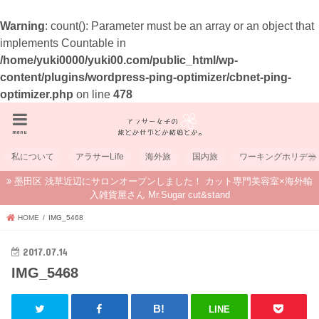
Warning
: count(): Parameter must be an array or an object that
implements Countable in
/home/yuki0000/yuki00.com/public_html/wp-
content/plugins/wordpress-ping-optimizer/cbnet-ping-
optimizer.php
on line
478
menu
私について
アラサーLife
海外旅
国内旅
ワーキングホリデー
墨田区 浅草近辺にサロンオープンしました！ カット専門美容室×海外輸
入雑貨屋さん Mr.Sugar cut&stand
HOME
IMG_5468
2017.07.14
IMG_5468
LINE