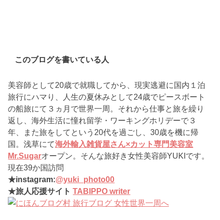
このブログを書いている人
美容師として20歳で就職してから、現実逃避に国内１泊
旅行にハマり、人生の夏休みとして24歳でピースボート
の船旅にて３ヵ月で世界一周。それから仕事と旅を繰り
返し、海外生活に憧れ留学・ワーキングホリデーで３
年、また旅をしてという20代を過ごし、30歳を機に帰
国。浅草にて
海外輸入雑貨屋さん×カット専門美容室
Mr.Sugar
オープン。そんな旅好き女性美容師YUKIです。
現在39か国訪問
★instagram:
@yuki_photo00
★旅人応援サイト
TABIPPO writer