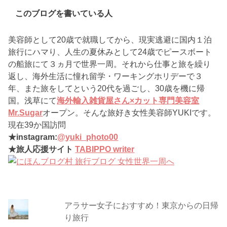
このブログを書いている人
美容師として20歳で就職してから、現実逃避に国内１泊
旅行にハマり、人生の夏休みとして24歳でピースボート
の船旅にて３ヵ月で世界一周。それから仕事と旅を繰り
返し、海外生活に憧れ留学・ワーキングホリデーで３
年、また旅をしてという20代を過ごし、30歳を機に帰
国。浅草にて
海外輸入雑貨屋さん×カット専門美容室
Mr.Sugar
オープン。そんな旅好き女性美容師YUKIです。
現在39か国訪問
★instagram:
@yuki_photo00
★旅人応援サイト
TABIPPO writer
アラサー女子におすすめ！東京からの日帰
り旅行