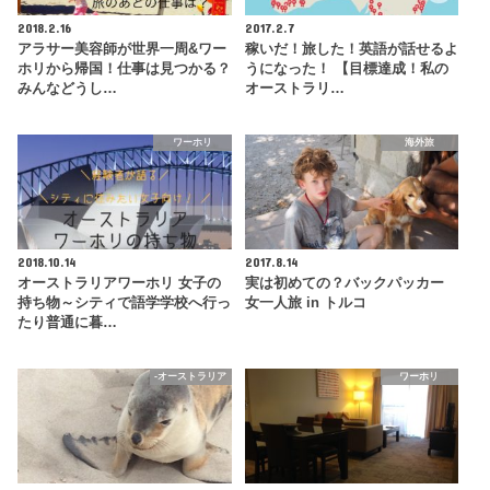
2018.2.16
2017.2.7
アラサー美容師が世界一周&ワー
稼いだ！旅した！英語が話せるよ
ホリから帰国！仕事は見つかる？
うになった！ 【目標達成！私の
みんなどうし…
オーストラリ…
ワーホリ
海外旅
2018.10.14
2017.8.14
オーストラリアワーホリ 女子の
実は初めての？バックパッカー
持ち物～シティで語学学校へ行っ
女一人旅 in トルコ
たり普通に暮…
-オーストラリア
ワーホリ