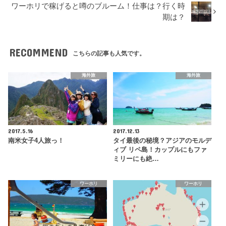
ワーホリで稼げると噂のブルーム！仕事は？行く時
期は？
RECOMMEND
こちらの記事も人気です。
海外旅
海外旅
2017.5.16
2017.12.13
南米女子4人旅っ！
タイ最後の秘境？アジアのモルデ
ィブ リペ島！カップルにもファ
ミリーにも絶…
ワーホリ
ワーホリ