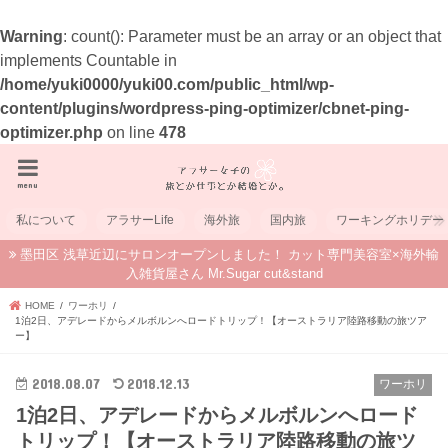
Warning
: count(): Parameter must be an array or an object that
implements Countable in
/home/yuki0000/yuki00.com/public_html/wp-
content/plugins/wordpress-ping-optimizer/cbnet-ping-
optimizer.php
on line
478
menu
私について
アラサーLife
海外旅
国内旅
ワーキングホリデー
墨田区 浅草近辺にサロンオープンしました！ カット専門美容室×海外輸
入雑貨屋さん Mr.Sugar cut&stand
HOME
ワーホリ
1泊2日、アデレードからメルボルンへロードトリップ！【オーストラリア陸路移動の旅ツア
ー】
2018.08.07
2018.12.13
ワーホリ
1泊2日、アデレードからメルボルンへロード
トリップ！【オーストラリア陸路移動の旅ツ