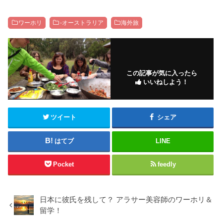
ワーホリ
-オーストラリア
海外旅
この記事が気に入ったら
いいねしよう！
ツイート
シェア
はてブ
LINE
Pocket
feedly
日本に彼氏を残して？ アラサー美容師のワーホリ＆
留学！