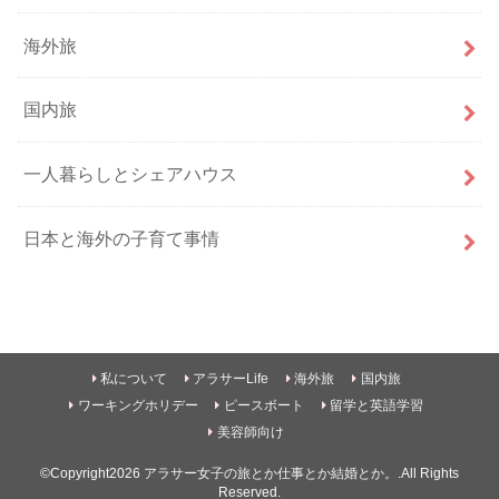
海外旅
国内旅
一人暮らしとシェアハウス
日本と海外の子育て事情
私について
アラサーLife
海外旅
国内旅
ワーキングホリデー
ピースボート
留学と英語学習
美容師向け
©Copyright2026
アラサー女子の旅とか仕事とか結婚とか。
.All Rights
Reserved.