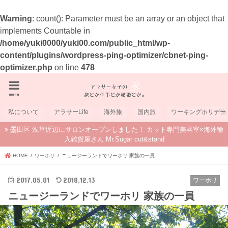
Warning
: count(): Parameter must be an array or an object that
implements Countable in
/home/yuki0000/yuki00.com/public_html/wp-
content/plugins/wordpress-ping-optimizer/cbnet-ping-
optimizer.php
on line
478
menu
私について
アラサーLife
海外旅
国内旅
ワーキングホリデー
墨田区 浅草近辺にサロンオープンしました！ カット専門美容室×海外輸
入雑貨屋さん Mr.Sugar cut&stand
HOME
ワーホリ
ニュージーランドでワーホリ 家族の一員
2017.05.01
2018.12.13
ワーホリ
ニュージーランドでワーホリ 家族の一員