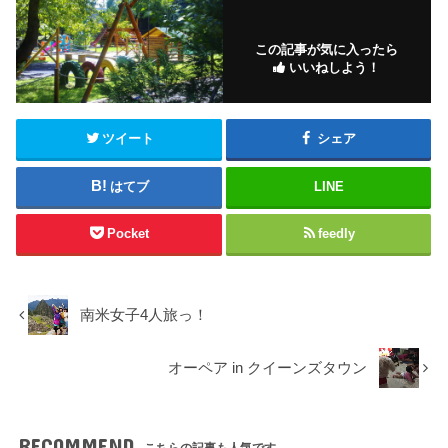
この記事が気に入ったら
いいねしよう！
ツイート
シェア
はてブ
LINE
Pocket
feedly
南米女子4人旅っ！
オーペア in クイーンズタウン
RECOMMEND