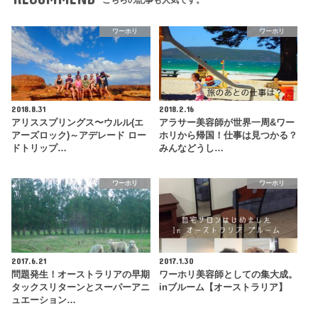
こちらの記事も人気です。
ワーホリ
ワーホリ
2018.8.31
2018.2.16
アリススプリングス〜ウルル(エ
アラサー美容師が世界一周&ワー
アーズロック)～アデレード ロー
ホリから帰国！仕事は見つかる？
ドトリップ…
みんなどうし…
ワーホリ
ワーホリ
2017.6.21
2017.1.30
問題発生！オーストラリアの早期
ワーホリ美容師としての集大成。
タックスリターンとスーパーアニ
inブルーム【オーストラリア】
ュエーション…