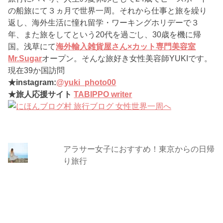
の船旅にて３ヵ月で世界一周。それから仕事と旅を繰り
返し、海外生活に憧れ留学・ワーキングホリデーで３
年、また旅をしてという20代を過ごし、30歳を機に帰
国。浅草にて
海外輸入雑貨屋さん×カット専門美容室
Mr.Sugar
オープン。そんな旅好き女性美容師YUKIです。
現在39か国訪問
★instagram:
@yuki_photo00
★旅人応援サイト
TABIPPO writer
アラサー女子におすすめ！東京からの日帰
り旅行