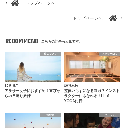
トップページへ
トップページへ
RECOMMEND
こちらの記事も人気です。
私について
アラサーLife
2019.11.7
2019.6.14
アラサー女子におすすめ！東京か
整体いらずになるヨガ？インスト
らの日帰り旅行
ラクターにもなれる！LiLA
YOGAに行…
海外旅
ワーホリ