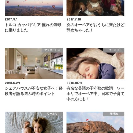
2017.9.1
2017.7.10
トルコ カッパドキア 憧れの気球
次のオーペアがおうちに来たけど
に乗りました
辞めちゃった！
アラサーLife
ワーホリ
2018.6.29
2018.10.11
シェアハウスが不安な女子へ！経
有名な英語の子守歌の歌詞 ワー
験者が語る選ぶ時のポイント
ホリでオーペア中、日本で子育て
中の方にも！
ワーホリ
海外旅