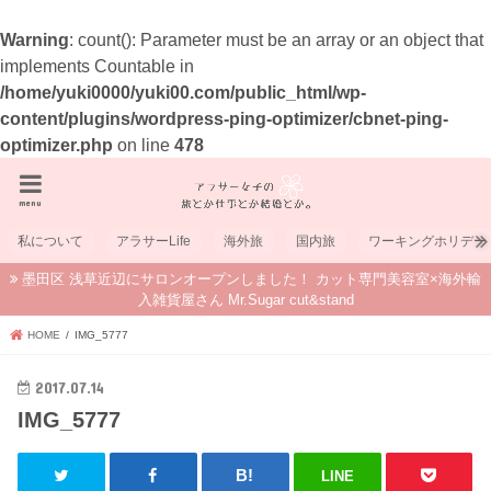
Warning
: count(): Parameter must be an array or an object that
implements Countable in
/home/yuki0000/yuki00.com/public_html/wp-
content/plugins/wordpress-ping-optimizer/cbnet-ping-
optimizer.php
on line
478
menu
私について
アラサーLife
海外旅
国内旅
ワーキングホリデー
墨田区 浅草近辺にサロンオープンしました！ カット専門美容室×海外輸
入雑貨屋さん Mr.Sugar cut&stand
HOME
IMG_5777
2017.07.14
IMG_5777
LINE