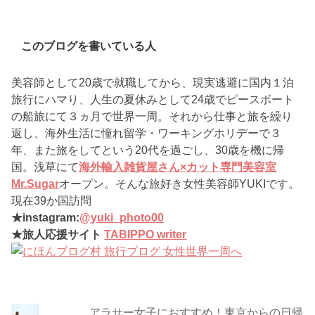
このブログを書いている人
美容師として20歳で就職してから、現実逃避に国内１泊
旅行にハマり、人生の夏休みとして24歳でピースボート
の船旅にて３ヵ月で世界一周。それから仕事と旅を繰り
返し、海外生活に憧れ留学・ワーキングホリデーで３
年、また旅をしてという20代を過ごし、30歳を機に帰
国。浅草にて
海外輸入雑貨屋さん×カット専門美容室
Mr.Sugar
オープン。そんな旅好き女性美容師YUKIです。
現在39か国訪問
★instagram:
@yuki_photo00
★旅人応援サイト
TABIPPO writer
アラサー女子におすすめ！東京からの日帰