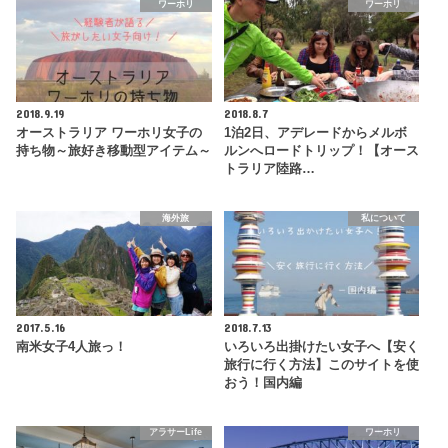
ワーホリ
ワーホリ
2018.9.19
2018.8.7
オーストラリア ワーホリ女子の
1泊2日、アデレードからメルボ
持ち物～旅好き移動型アイテム～
ルンへロードトリップ！【オース
トラリア陸路…
海外旅
私について
2017.5.16
2018.7.13
南米女子4人旅っ！
いろいろ出掛けたい女子へ【安く
旅行に行く方法】このサイトを使
おう！国内編
アラサーLife
ワーホリ