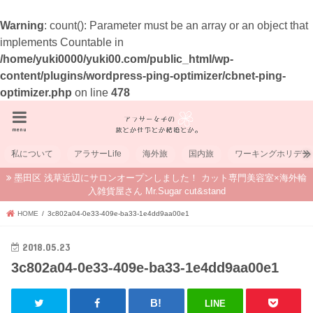
Warning
: count(): Parameter must be an array or an object that
implements Countable in
/home/yuki0000/yuki00.com/public_html/wp-
content/plugins/wordpress-ping-optimizer/cbnet-ping-
optimizer.php
on line
478
menu
私について
アラサーLife
海外旅
国内旅
ワーキングホリデー
墨田区 浅草近辺にサロンオープンしました！ カット専門美容室×海外輸
入雑貨屋さん Mr.Sugar cut&stand
HOME
3c802a04-0e33-409e-ba33-1e4dd9aa00e1
2018.05.23
3c802a04-0e33-409e-ba33-1e4dd9aa00e1
LINE