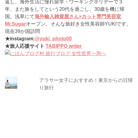
返し、海外生活に憧れ留学・ワーキングホリデーで３
年、また旅をしてという20代を過ごし、30歳を機に帰
国。浅草にて
海外輸入雑貨屋さん×カット専門美容室
Mr.Sugar
オープン。そんな旅好き女性美容師YUKIです。
現在39か国訪問
★instagram:
@yuki_photo00
★旅人応援サイト
TABIPPO writer
アラサー女子におすすめ！東京からの日帰
り旅行