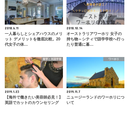
2018.6.11
2018.10.14
一人暮らしとシェアハウスのメリ
オーストラリアワーホリ 女子の
ット デメリットを徹底比較。20
持ち物～シティで語学学校へ行っ
代女子の体…
たり普通に暮…
留学と英語学習
ワーホリ
2019.1.23
2019.11.7
【海外で働きたい美容師必見！】
ニュージーランドのワーホリにつ
英語でカットのカウンセリング
いて