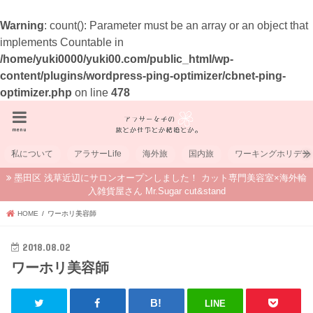
Warning
: count(): Parameter must be an array or an object that
implements Countable in
/home/yuki0000/yuki00.com/public_html/wp-
content/plugins/wordpress-ping-optimizer/cbnet-ping-
optimizer.php
on line
478
menu
私について
アラサーLife
海外旅
国内旅
ワーキングホリデー
墨田区 浅草近辺にサロンオープンしました！ カット専門美容室×海外輸
入雑貨屋さん Mr.Sugar cut&stand
HOME
ワーホリ美容師
2018.08.02
ワーホリ美容師
LINE