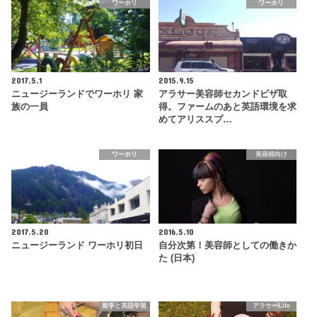
ワーホリ
ワーホリ
2017.5.1
2015.9.15
ニュージーランドでワーホリ 家
アラサー美容師セカンドビザ取
族の一員
得。ファームのあと英語環境を求
めてアリススプ…
ワーホリ
美容師向け
2017.5.20
2016.5.10
ニュージーランド ワーホリ初日
自分次第！美容師としての働きか
た (日本)
留学と英語学習
アラサーLife