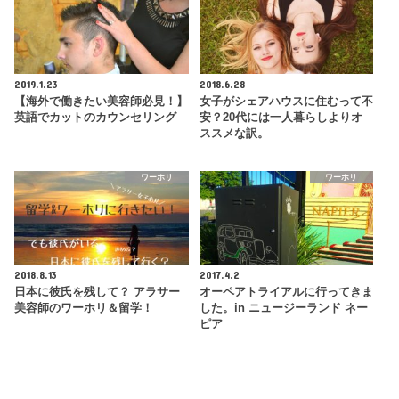
2019.1.23
2018.6.28
【海外で働きたい美容師必見！】
女子がシェアハウスに住むって不
英語でカットのカウンセリング
安？20代には一人暮らしよりオ
ススメな訳。
ワーホリ
ワーホリ
2018.8.13
2017.4.2
日本に彼氏を残して？ アラサー
オーペアトライアルに行ってきま
美容師のワーホリ＆留学！
した。in ニュージーランド ネー
ピア