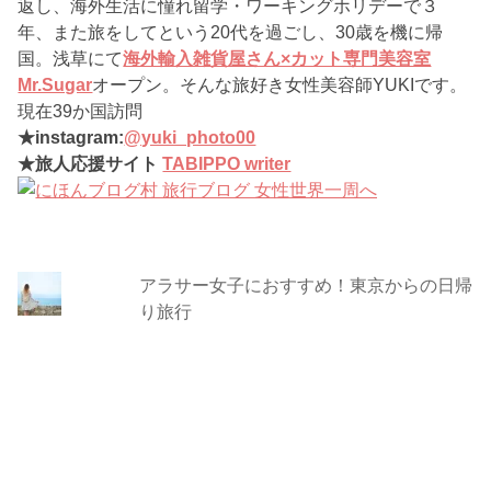
返し、海外生活に憧れ留学・ワーキングホリデーで３
年、また旅をしてという20代を過ごし、30歳を機に帰
国。浅草にて
海外輸入雑貨屋さん×カット専門美容室
Mr.Sugar
オープン。そんな旅好き女性美容師YUKIです。
現在39か国訪問
★instagram:
@yuki_photo00
★旅人応援サイト
TABIPPO writer
アラサー女子におすすめ！東京からの日帰
り旅行