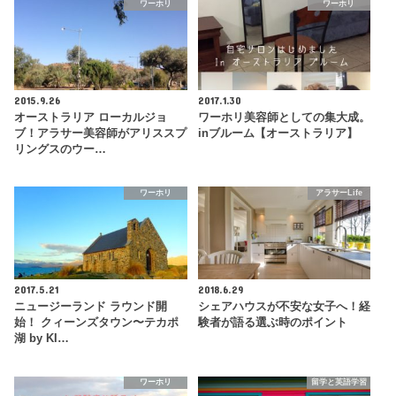
ワーホリ
ワーホリ
2015.9.26
2017.1.30
オーストラリア ローカルジョ
ワーホリ美容師としての集大成。
ブ！アラサー美容師がアリススプ
inブルーム【オーストラリア】
リングスのウー…
ワーホリ
アラサーLife
2017.5.21
2018.6.29
ニュージーランド ラウンド開
シェアハウスが不安な女子へ！経
始！ クィーンズタウン〜テカポ
験者が語る選ぶ時のポイント
湖 by KI…
ワーホリ
留学と英語学習