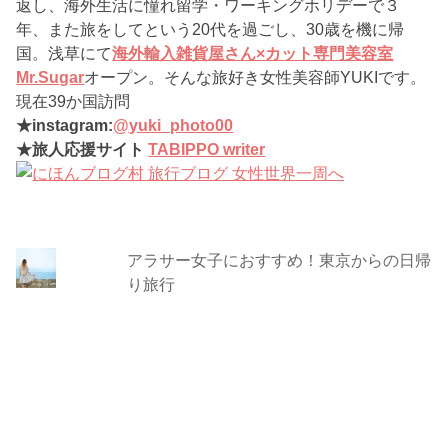
返し、海外生活に憧れ留学・ワーキングホリデーで３
年、また旅をしてという20代を過ごし、30歳を機に帰
国。浅草にて
海外輸入雑貨屋さん×カット専門美容室
Mr.Sugar
オープン。そんな旅好き女性美容師YUKIです。
現在39か国訪問
★instagram:
@yuki_photo00
★旅人応援サイト
TABIPPO writer
アラサー女子におすすめ！東京からの日帰
り旅行