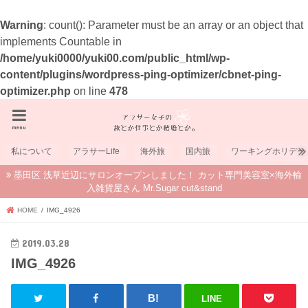
Warning
: count(): Parameter must be an array or an object that
implements Countable in
/home/yuki0000/yuki00.com/public_html/wp-
content/plugins/wordpress-ping-optimizer/cbnet-ping-
optimizer.php
on line
478
menu
私について
アラサーLife
海外旅
国内旅
ワーキングホリデー
墨田区 浅草近辺にサロンオープンしました！ カット専門美容室×海外輸
入雑貨屋さん Mr.Sugar cut&stand
HOME
IMG_4926
2019.03.28
IMG_4926
LINE