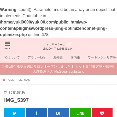
Warning
: count(): Parameter must be an array or an object that
implements Countable in
/home/yuki0000/yuki00.com/public_html/wp-
content/plugins/wordpress-ping-optimizer/cbnet-ping-
optimizer.php
on line
478
menu
私について
アラサーLife
海外旅
国内旅
ワーキングホリデー
墨田区 浅草近辺にサロンオープンしました！ カット専門美容室×海外輸
入雑貨屋さん Mr.Sugar cut&stand
HOME
IMG_5397
2017.07.14
IMG_5397
LINE