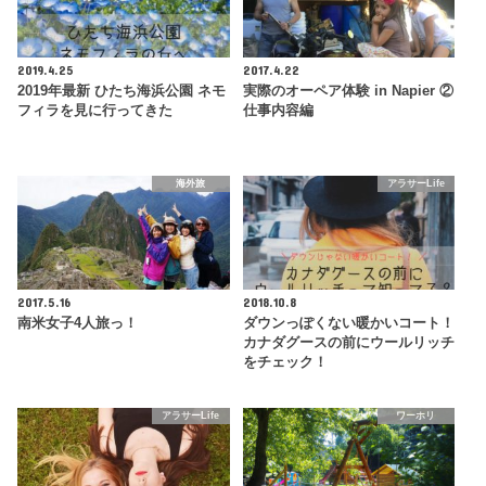
2019.4.25
2017.4.22
2019年最新 ひたち海浜公園 ネモ
実際のオーペア体験 in Napier ②
フィラを見に行ってきた
仕事内容編
海外旅
アラサーLife
2017.5.16
2018.10.8
南米女子4人旅っ！
ダウンっぽくない暖かいコート！
カナダグースの前にウールリッチ
をチェック！
アラサーLife
ワーホリ