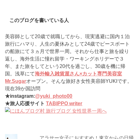
このブログを書いている人
美容師として20歳で就職してから、現実逃避に国内１泊
旅行にハマり、人生の夏休みとして24歳でピースボート
の船旅にて３ヵ月で世界一周。それから仕事と旅を繰り
返し、海外生活に憧れ留学・ワーキングホリデーで３
年、また旅をしてという20代を過ごし、30歳を機に帰
国。浅草にて
海外輸入雑貨屋さん×カット専門美容室
Mr.Sugar
オープン。そんな旅好き女性美容師YUKIです。
現在39か国訪問
★instagram:
@yuki_photo00
★旅人応援サイト
TABIPPO writer
アラサー女子におすすめ！東京からの日帰