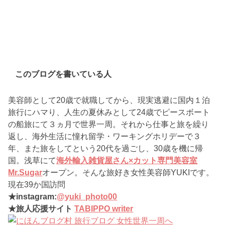
このブログを書いている人
美容師として20歳で就職してから、現実逃避に国内１泊
旅行にハマり、人生の夏休みとして24歳でピースボート
の船旅にて３ヵ月で世界一周。それから仕事と旅を繰り
返し、海外生活に憧れ留学・ワーキングホリデーで３
年、また旅をしてという20代を過ごし、30歳を機に帰
国。浅草にて
海外輸入雑貨屋さん×カット専門美容室
Mr.Sugar
オープン。そんな旅好き女性美容師YUKIです。
現在39か国訪問
★instagram:
@yuki_photo00
★旅人応援サイト
TABIPPO writer