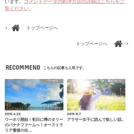
います。
コメントデータの処理方法の詳細はこちらをご
覧ください
。
トップページへ
トップページへ
RECOMMEND
こちらの記事も人気です。
ワーホリ
私について
2015.4.22
2019.11.7
ワーホリ開始！初日に噂のタリー
アラサー女子に読んで欲しい話。
のバナナファームへ！オーストラ
リア着後の出…