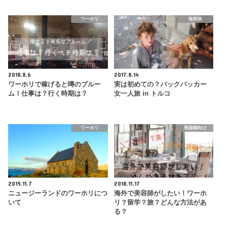
ワーホリ
海外旅
2018.8.6
2017.8.14
ワーホリで稼げると噂のブルー
実は初めての？バックパッカー
ム！仕事は？行く時期は？
女一人旅 in トルコ
ワーホリ
美容師向け
2019.11.7
2018.11.17
ニュージーランドのワーホリにつ
海外で美容師がしたい！ワーホ
いて
リ？留学？旅？どんな方法があ
る？