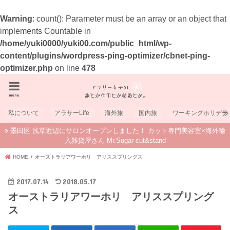
Warning
: count(): Parameter must be an array or an object that
implements Countable in
/home/yuki0000/yuki00.com/public_html/wp-
content/plugins/wordpress-ping-optimizer/cbnet-ping-
optimizer.php
on line
478
menu
私について
アラサーLife
海外旅
国内旅
ワーキングホリデー
墨田区 浅草近辺にサロンオープンしました！ カット専門美容室×海外輸
入雑貨屋さん Mr.Sugar cut&stand
HOME
オーストラリアワーホリ アリススプリングス
2017.07.14
2018.05.17
オーストラリアワーホリ アリススプリング
ス